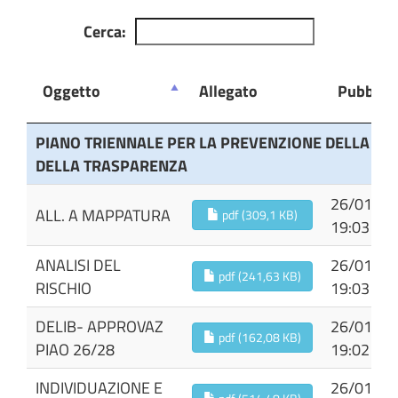
Cerca:
Oggetto
Allegato
Pubblica
Oggetto
Allegato
Pubblica
PIANO TRIENNALE PER LA PREVENZIONE DELLA CO
DELLA TRASPARENZA
26/01/20
ALL. A MAPPATURA
pdf (309,1 KB)
19:03
ANALISI DEL
26/01/20
pdf (241,63 KB)
RISCHIO
19:03
DELIB- APPROVAZ
26/01/20
pdf (162,08 KB)
PIAO 26/28
19:02
INDIVIDUAZIONE E
26/01/20