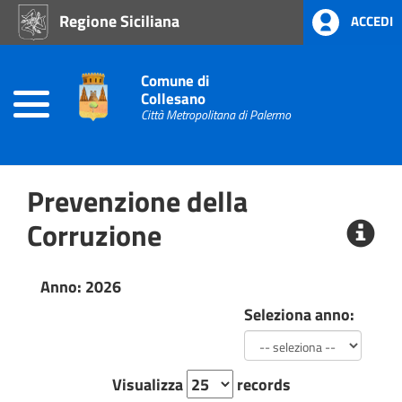
Regione Siciliana
ACCEDI
Home
Amministrazione
Comune di
Trasparente
Collesano
Città Metropolitana di Palermo
Prevenzione della
Corruzione
Anno: 2026
Seleziona anno:
Visualizza
records